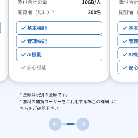
添付合計の量
10GB/人
添付合
閲覧者（無料）*
200名
閲覧者（
基本機能
基
管理機能
管
AI機能
AI
安心機能
安
* 金額は税別の金額です。
* 無料の閲覧ユーザーをご利用する場合の詳細は
こ
ちらをご確認下さい。