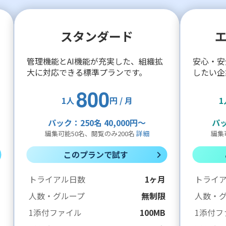
スタンダード
管理機能とAI機能が充実した、組織拡
安心・安
大に対応できる標準プランです。
したい企
800
1人
円 / 月
1
パック：250名 40,000円〜
パッ
編集可能50名、閲覧のみ200名
詳細
編集
このプランで試す
トライアル日数
1ヶ月
トライ
人数・グループ
無制限
人数・
1添付ファイル
100MB
1添付フ